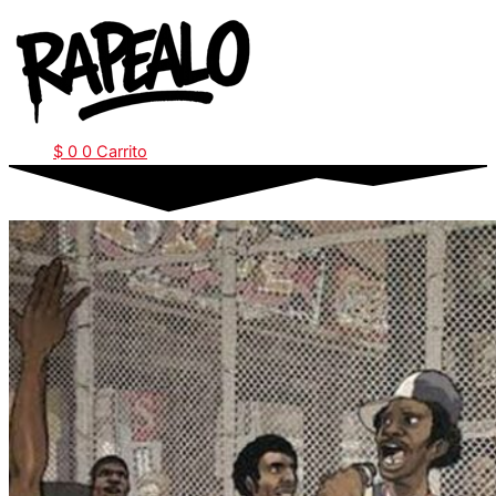
Ir
al
contenido
$
0
0
Carrito