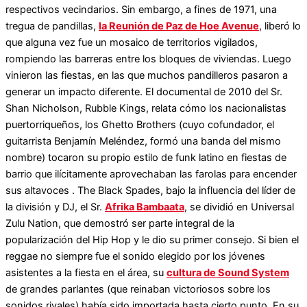
respectivos vecindarios. Sin embargo, a fines de 1971, una
tregua de pandillas,
la Reunión de Paz de Hoe Avenue
, liberó lo
que alguna vez fue un mosaico de territorios vigilados,
rompiendo las barreras entre los bloques de viviendas. Luego
vinieron las fiestas, en las que muchos pandilleros pasaron a
generar un impacto diferente. El documental de 2010 del Sr.
Shan Nicholson, Rubble Kings, relata cómo los nacionalistas
puertorriqueños, los Ghetto Brothers (cuyo cofundador, el
guitarrista Benjamín Meléndez, formó una banda del mismo
nombre) tocaron su propio estilo de funk latino en fiestas de
barrio que ilícitamente aprovechaban las farolas para encender
sus altavoces . The Black Spades, bajo la influencia del líder de
la división y DJ, el Sr.
Afrika Bambaata
, se dividió en Universal
Zulu Nation, que demostró ser parte integral de la
popularización del Hip Hop y le dio su primer consejo. Si bien el
reggae no siempre fue el sonido elegido por los jóvenes
asistentes a la fiesta en el área, su
cultura de Sound System
de grandes parlantes (que reinaban victoriosos sobre los
sonidos rivales) había sido importada hasta cierto punto. En su