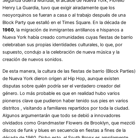
Segunda Guerra Mundial, el alcalde de Nueva York, Fiorello
Henry La Guardia, tuvo que exigir airadamente que los
neoyorquinos se fueran a casa o al trabajo después de una
Block Party que estalló en el Times Square. En la década de
1960
, la migración de inmigrantes antillanos e hispanos a
Nueva York había creado comunidades cuyas fiestas de barrio
celebraban sus propias identidades culturales, lo que, por
supuesto, condujo a la celebración de nueva música y la
creación de nuevos sonidos.
De esta manera, la cultura de las fiestas de barrio (Block Parties)
de Nueva York dieron origen al Hip Hop, aunque existen
disputas sobre quién podría ser el verdadero creador del
género. Lo más probable es que en realidad hubo varios
pioneros clave que pudieron haber tenido sus pies en varios
distritos , visitando a familiares repartidos por toda la ciudad.
Algunos argumentarán que todo se debió a innovadores
olvidados como Grandmaster Flowers de Brooklyn, que mezcló
discos de funk y blues en secuencia en fiestas a fines de la
década de 1960. Dicho esto, el South Bronx es ampliamente