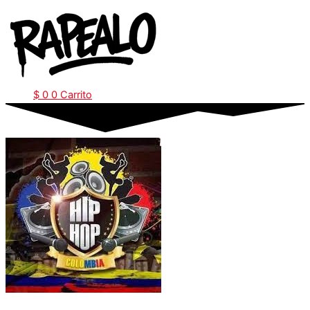
Ir
al
contenido
$
0
0
Carrito