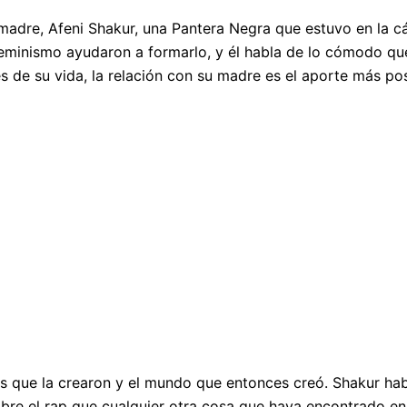
madre, Afeni Shakur, una Pantera Negra que estuvo en la 
 feminismo ayudaron a formarlo, y él habla de lo cómodo qu
s de su vida, la relación con su madre es el aporte más posi
as que la crearon y el mundo que entonces creó. Shakur habl
bre el rap que cualquier otra cosa que haya encontrado en 