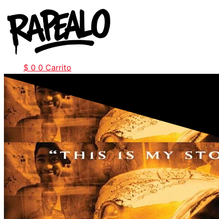
Ir
al
contenido
$
0
0
Carrito