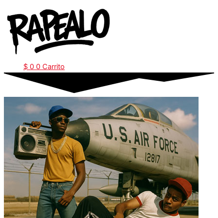
Ir
al
contenido
$
0
0
Carrito