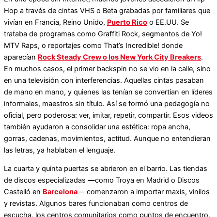
Hop a través de cintas VHS o Beta grabadas por familiares que
vivían en Francia, Reino Unido,
Puerto Rico
o EE.UU. Se
trataba de programas como Graffiti Rock, segmentos de Yo!
MTV Raps, o reportajes como That’s Incredible! donde
aparecían
Rock Steady Crew o los New York City Breakers
.
En muchos casos, el primer backspin no se vio en la calle, sino
en una televisión con interferencias. Aquellas cintas pasaban
de mano en mano, y quienes las tenían se convertían en líderes
informales, maestros sin título. Así se formó una pedagogía no
oficial, pero poderosa: ver, imitar, repetir, compartir. Esos videos
también ayudaron a consolidar una estética: ropa ancha,
gorras, cadenas, movimientos, actitud. Aunque no entendieran
las letras, ya hablaban el lenguaje.
La cuarta y quinta puertas se abrieron en el barrio. Las tiendas
de discos especializadas —como Troya en Madrid o Discos
Castelló en
Barcelona
— comenzaron a importar maxis, vinilos
y revistas. Algunos bares funcionaban como centros de
escucha, los centros comunitarios como puntos de encuentro.