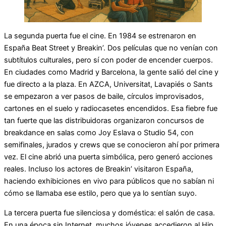
La segunda puerta fue el cine. En 1984 se estrenaron en
España Beat Street y Breakin’. Dos películas que no venían con
subtítulos culturales, pero sí con poder de encender cuerpos.
En ciudades como Madrid y Barcelona, la gente salió del cine y
fue directo a la plaza. En AZCA, Universitat, Lavapiés o Sants
se empezaron a ver pasos de baile, círculos improvisados,
cartones en el suelo y radiocasetes encendidos. Esa fiebre fue
tan fuerte que las distribuidoras organizaron concursos de
breakdance en salas como Joy Eslava o Studio 54, con
semifinales, jurados y crews que se conocieron ahí por primera
vez. El cine abrió una puerta simbólica, pero generó acciones
reales. Incluso los actores de Breakin’ visitaron España,
haciendo exhibiciones en vivo para públicos que no sabían ni
cómo se llamaba ese estilo, pero que ya lo sentían suyo.
La tercera puerta fue silenciosa y doméstica: el salón de casa.
En una época sin Internet, muchos jóvenes accedieron al Hip