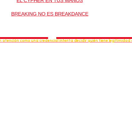
EL CYPHER EN TUS MANOS
BREAKING NO ES BREAKDANCE
isos y Cultura
 atención como una credencial intenta decidir quién tiene legitimidad c