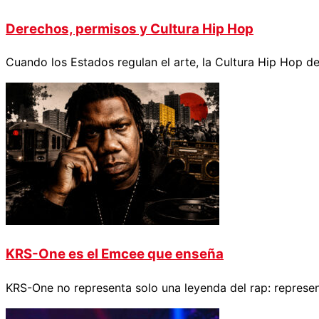
Derechos, permisos y Cultura Hip Hop
Cuando los Estados regulan el arte, la Cultura Hip Hop d
KRS-One es el Emcee que enseña
KRS-One no representa solo una leyenda del rap: represe