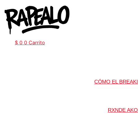
Ir
al
contenido
$
0
0
Carrito
CÓMO EL BREAKI
RXNDE AKO