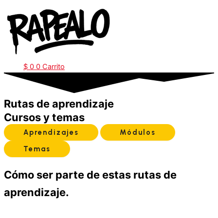
Ir
al
contenido
$
0
0
Carrito
Rutas de aprendizaje
Cursos y temas
Aprendizajes
Módulos
Temas
Cómo ser parte de estas rutas de
aprendizaje.