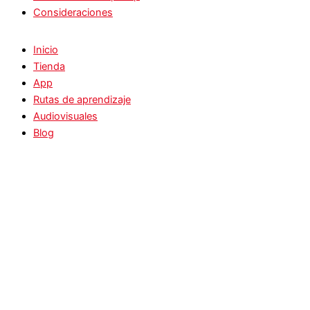
Consideraciones
Inicio
Tienda
App
Rutas de aprendizaje
Audiovisuales
Blog
Podcasts
Rap
Baile
Inicio
Tienda
App
Rutas de aprendizaje
Audiovisuales
Blog
Podcasts