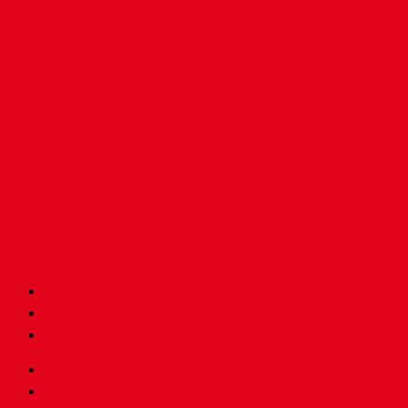
Facebook
Youtube
Instagram
Spotify
Tiktok
Threads
www.VIDAHIPHOP.com
La historia del Hip Hop
Consideraciones
www.VIDAHIPHOP.com
La historia del Hip Hop