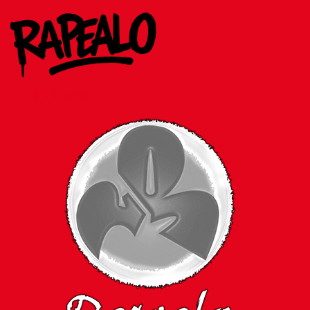
Ir
al
contenido
$
0
0
Carrito