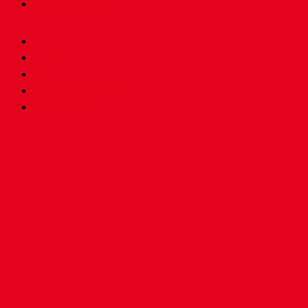
Consideraciones
Inicio
Tienda
App
Rutas de aprendizaje
Audiovisuales
Blog
Podcasts
Rap
Baile
Inicio
Tienda
App
Rutas de aprendizaje
Audiovisuales
Blog
Podcasts