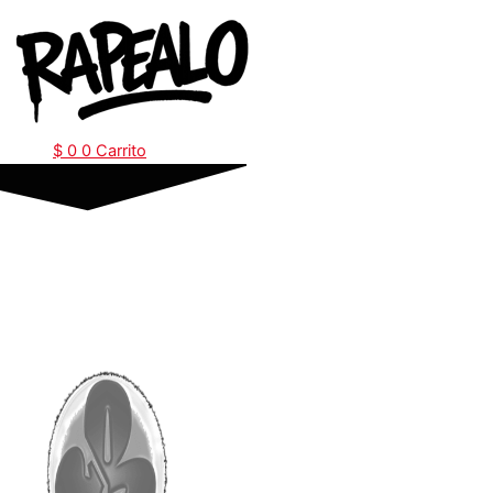
Ir
al
contenido
$
0
0
Carrito
HISTORIA DEL HIP
HOP