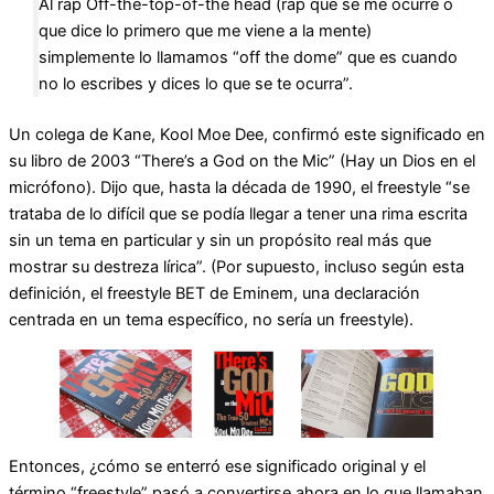
Al rap Off-the-top-of-the head (rap que se me ocurre o
que dice lo primero que me viene a la mente)
simplemente lo llamamos “off the dome” que es cuando
no lo escribes y dices lo que se te ocurra”.
Un colega de Kane, Kool Moe Dee, confirmó este significado en
su libro de 2003 “There’s a God on the Mic” (Hay un Dios en el
micrófono). Dijo que, hasta la década de 1990, el freestyle “se
trataba de lo difícil que se podía llegar a tener una rima escrita
sin un tema en particular y sin un propósito real más que
mostrar su destreza lírica”. (Por supuesto, incluso según esta
definición, el freestyle BET de Eminem, una declaración
centrada en un tema específico, no sería un freestyle).
Entonces, ¿cómo se enterró ese significado original y el
término “freestyle” pasó a convertirse ahora en lo que llamaban