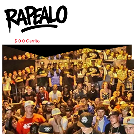
Ir
al
contenido
$
0
0
Carrito