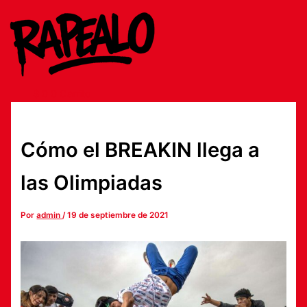
Ir
al
contenido
$
0
0
Carrito
Cómo el BREAKIN llega a
las Olimpiadas
Por
admin
/
19 de septiembre de 2021