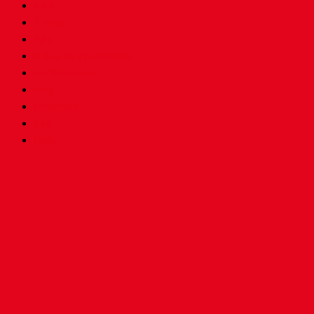
Inicio
Tienda
App
Rutas de aprendizaje
Audiovisuales
Blog
Podcasts
Rap
Baile
Buscar
Inicio
Registrate en RAPEALO
Entrar