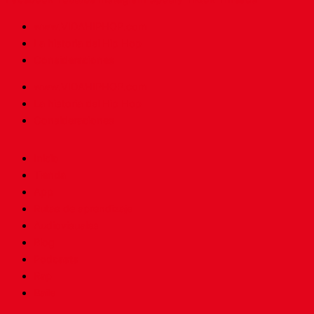
www.VIDAHIPHOP.com
La historia del Hip Hop
Consideraciones
www.VIDAHIPHOP.com
La historia del Hip Hop
Consideraciones
Inicio
Tienda
App
Rutas de aprendizaje
Audiovisuales
Blog
Podcasts
Rap
Baile