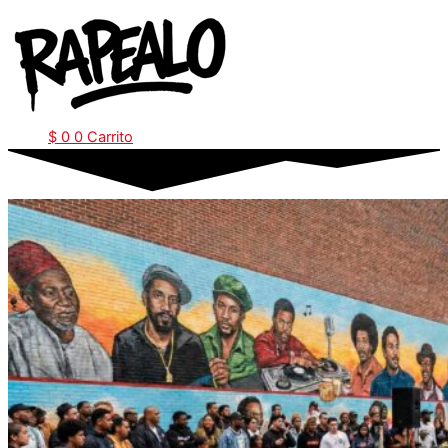
Ir
al
contenido
$
0
0
Carrito