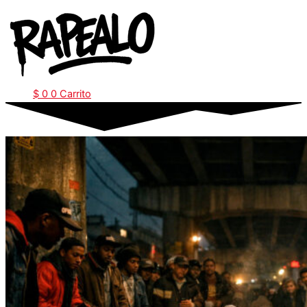
Ir
al
contenido
$
0
0
Carrito