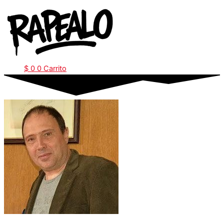
Ir
al
contenido
$
0
0
Carrito