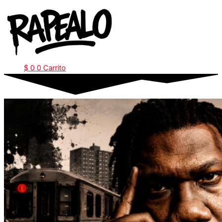
Ir
al
contenido
$
0
0
Carrito