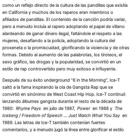
como un reflejo directo de la cultura de las pandillas que existía
en California y muchos de los raperos eran miembros o
afiliados de pandillas. El contenido de la canción podría variar,
pero a menudo incluía al rapero adoptando el papel de villano
alardeando de ganar dinero ilegal, faltándole el respeto a las
mujeres, desafiando a la policía, adoptando la cultura del
proxeneta o la promiscuidad, glorificando la violencia y de otras
formas. Debido al aumento de las palabrotas, los tiroteos, el
sexo gráfico, las drogas y la popularidad, se convirtió en un
estilo de rap controvertido pero muy exitoso e influyente.
Después de su éxito underground “6 in the Morning”, Ice-T
saltó a la fama inspirando la ola de Gangsta Rap que se
convirtió en sinónimo de West Coast Hip Hop. Ice-T continuó
lanzando álbumes gangsta durante el resto de la década de
1980:
Rhyme Pays
en julio de 1987,
Power
en 1988 y
The
Iceberg / Freedom of Speech … Just Watch What You Say
en
1989. Las letras de Ice-T también contenían fuertes
comentarios, y a menudo jugó la línea entre glorificar el estilo