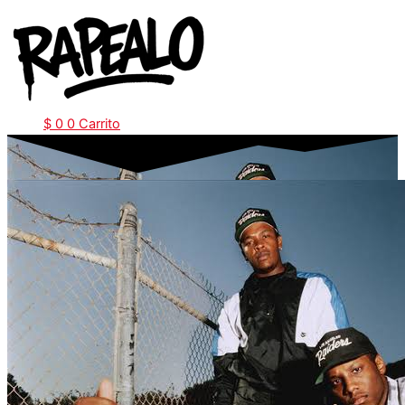
Ir
al
contenido
$
0
0
Carrito