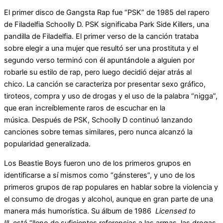
El primer disco de Gangsta Rap fue “PSK” de 1985 del rapero
de Filadelfia Schoolly D. PSK significaba Park Side Killers, una
pandilla de Filadelfia. El primer verso de la canción trataba
sobre elegir a una mujer que resultó ser una prostituta y el
segundo verso terminó con él apuntándole a alguien por
robarle su estilo de rap, pero luego decidió dejar atrás al
chico. La canción se caracteriza por presentar sexo gráfico,
tiroteos, compra y uso de drogas y el uso de la palabra “nigga”,
que eran increíblemente raros de escuchar en la
música. Después de PSK, Schoolly D continuó lanzando
canciones sobre temas similares, pero nunca alcanzó la
popularidad generalizada.
Los Beastie Boys fueron uno de los primeros grupos en
identificarse a sí mismos como “gánsteres”, y uno de los
primeros grupos de rap populares en hablar sobre la violencia y
el consumo de drogas y alcohol, aunque en gran parte de una
manera más humorística. Su álbum de 1986
Licensed to
Ill
está “lleno de suficientes referencias a las armas, las drogas