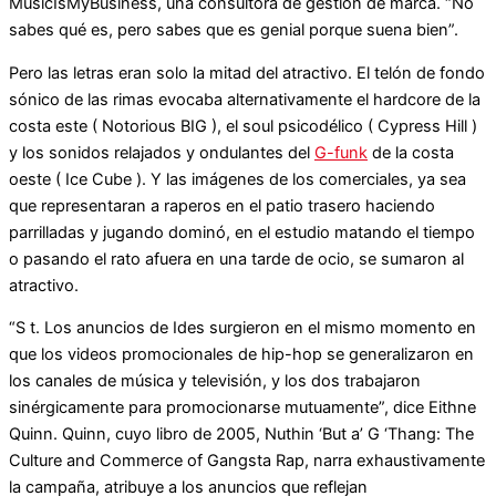
MusicIsMyBusiness, una consultora de gestión de marca. “No
sabes qué es, pero sabes que es genial porque suena bien”.
Pero las letras eran solo la mitad del atractivo. El telón de fondo
sónico de las rimas evocaba alternativamente el hardcore de la
costa este ( Notorious BIG ), el soul psicodélico ( Cypress Hill )
y los sonidos relajados y ondulantes del
G-funk
de la costa
oeste ( Ice Cube ). Y las imágenes de los comerciales, ya sea
que representaran a raperos en el patio trasero haciendo
parrilladas y jugando dominó, en el estudio matando el tiempo
o pasando el rato afuera en una tarde de ocio, se sumaron al
atractivo.
“S t. Los anuncios de Ides surgieron en el mismo momento en
que los videos promocionales de hip-hop se generalizaron en
los canales de música y televisión, y los dos trabajaron
sinérgicamente para promocionarse mutuamente”, dice Eithne
Quinn. Quinn, cuyo libro de 2005, Nuthin ‘But a’ G ‘Thang: The
Culture and Commerce of Gangsta Rap, narra exhaustivamente
la campaña, atribuye a los anuncios que reflejan