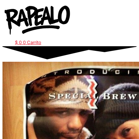
Ir
al
contenido
$
0
0
Carrito