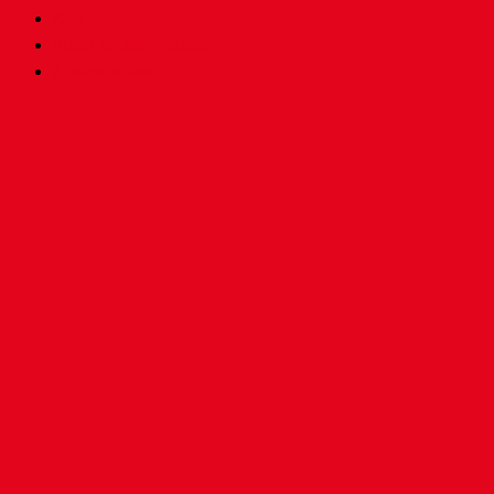
App
Rutas de aprendizaje
Audiovisuales
Blog
Podcasts
Rap
Baile
Inicio
Tienda
App
Rutas de aprendizaje
Audiovisuales
Blog
Podcasts
Rap
Baile