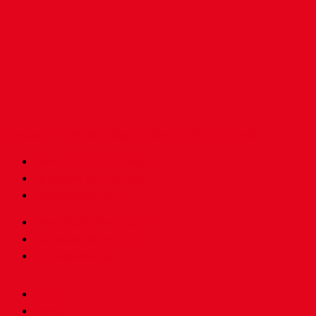
Facebook
Youtube
Instagram
Spotify
Tiktok
Threads
www.VIDAHIPHOP.com
La historia del Hip Hop
Consideraciones
www.VIDAHIPHOP.com
La historia del Hip Hop
Consideraciones
Inicio
Tienda