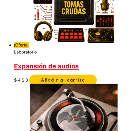
¡Oferta!
Laboratorio
Expansión de audios
$
4
$
0
Añadir al carrito