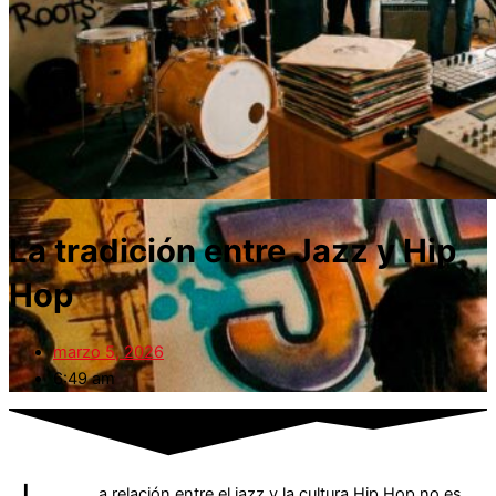
La tradición entre Jazz y Hip
Hop
marzo 5, 2026
6:49 am
a relación entre el jazz y la cultura Hip Hop no es