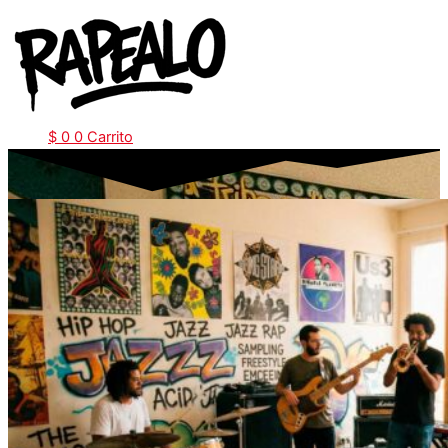
Ir
al
contenido
$
0
0
Carrito