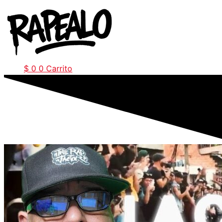
Ir
al
contenido
$
0
0
Carrito