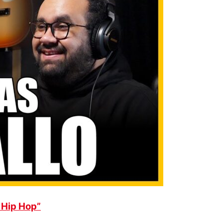
 Hip Hop”