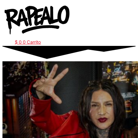
Ir
al
contenido
$
0
0
Carrito