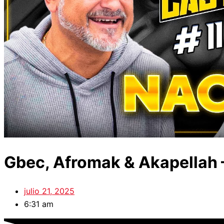
Gbec, Afromak & Akapellah –
julio 21, 2025
6:31 am