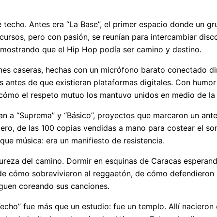
techo. Antes era “La Base”, el primer espacio donde un g
recursos, pero con pasión, se reunían para intercambiar di
emostrando que el Hip Hop podía ser camino y destino.
nes caseras, hechas con un micrófono barato conectado di
 antes de que existieran plataformas digitales. Con humor
cómo el respeto mutuo los mantuvo unidos en medio de la 
 a “Suprema” y “Básico”, proyectos que marcaron un antes
ro, de las 100 copias vendidas a mano para costear el son
ue música: era un manifiesto de resistencia.
ureza del camino. Dormir en esquinas de Caracas esperando
 de cómo sobrevivieron al reggaetón, de cómo defendieron 
iguen coreando sus canciones.
Techo” fue más que un estudio: fue un templo. Allí nacieron