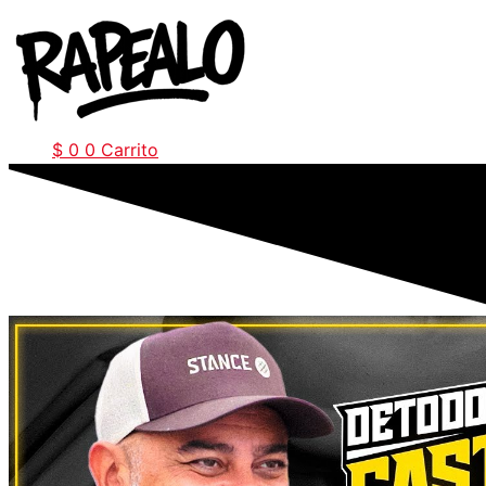
Ir
al
contenido
$
0
0
Carrito