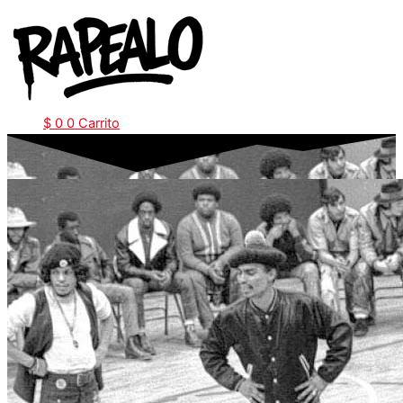
Ir
al
contenido
$
0
0
Carrito