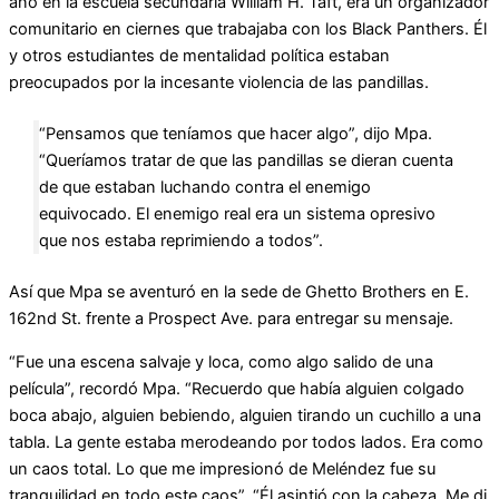
año en la escuela secundaria William H. Taft, era un organizador
comunitario en ciernes que trabajaba con los Black Panthers. Él
y otros estudiantes de mentalidad política estaban
preocupados por la incesante violencia de las pandillas.
“Pensamos que teníamos que hacer algo”, dijo Mpa.
“Queríamos tratar de que las pandillas se dieran cuenta
de que estaban luchando contra el enemigo
equivocado. El enemigo real era un sistema opresivo
que nos estaba reprimiendo a todos”.
Así que Mpa se aventuró en la sede de Ghetto Brothers en E.
162nd St. frente a Prospect Ave. para entregar su mensaje.
“Fue una escena salvaje y loca, como algo salido de una
película”, recordó Mpa. “Recuerdo que había alguien colgado
boca abajo, alguien bebiendo, alguien tirando un cuchillo a una
tabla. La gente estaba merodeando por todos lados. Era como
un caos total. Lo que me impresionó de Meléndez fue su
tranquilidad en todo este caos”. “Él asintió con la cabeza. Me di