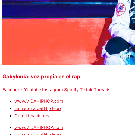
Gabylonia: voz propia en el rap
Facebook
Youtube
Instagram
Spotify
Tiktok
Threads
www.VIDAHIPHOP.com
La historia del Hip Hop
Consideraciones
www.VIDAHIPHOP.com
La historia del Hip Hop