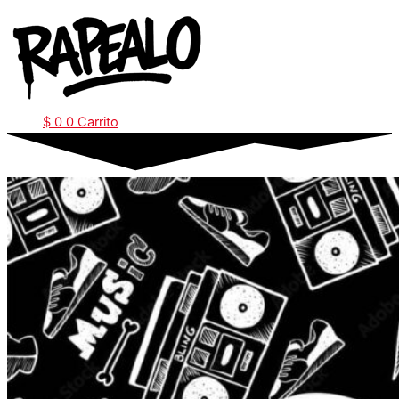
Ir
al
contenido
$
0
0
Carrito