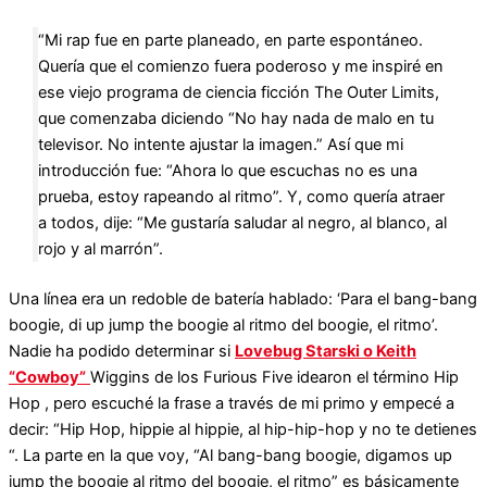
“Mi rap fue en parte planeado, en parte espontáneo.
Quería que el comienzo fuera poderoso y me inspiré en
ese viejo programa de ciencia ficción The Outer Limits,
que comenzaba diciendo “No hay nada de malo en tu
televisor. No intente ajustar la imagen.” Así que mi
introducción fue: “Ahora lo que escuchas no es una
prueba, estoy rapeando al ritmo”. Y, como quería atraer
a todos, dije: “Me gustaría saludar al negro, al blanco, al
rojo y al marrón”.
Una línea era un redoble de batería hablado: ‘Para el bang-bang
boogie, di up jump the boogie al ritmo del boogie, el ritmo’.
Nadie ha podido determinar si
Lovebug Starski o Keith
“Cowboy”
Wiggins de los Furious Five idearon el término Hip
Hop , pero escuché la frase a través de mi primo y empecé a
decir: “Hip Hop, hippie al hippie, al hip-hip-hop y no te detienes
“. La parte en la que voy, “Al bang-bang boogie, digamos up
jump the boogie al ritmo del boogie, el ritmo” es básicamente