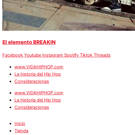
El elemento BREAKIN
Facebook
Youtube
Instagram
Spotify
Tiktok
Threads
www.VIDAHIPHOP.com
La historia del Hip Hop
Consideraciones
www.VIDAHIPHOP.com
La historia del Hip Hop
Consideraciones
Inicio
Tienda