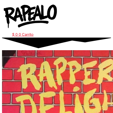
Ir
al
contenido
$
0
0
Carrito