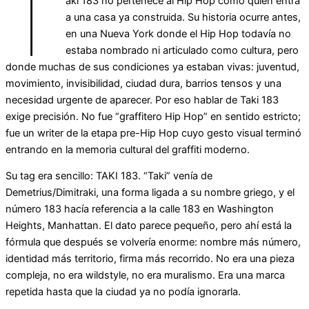
T
aki 183 no pertenece al Hip Hop como quien entra
a una casa ya construida. Su historia ocurre antes,
en una Nueva York donde el Hip Hop todavía no
estaba nombrado ni articulado como cultura, pero
donde muchas de sus condiciones ya estaban vivas: juventud,
movimiento, invisibilidad, ciudad dura, barrios tensos y una
necesidad urgente de aparecer. Por eso hablar de Taki 183
exige precisión. No fue “graffitero Hip Hop” en sentido estricto;
fue un writer de la etapa pre-Hip Hop cuyo gesto visual terminó
entrando en la memoria cultural del graffiti moderno.
Su tag era sencillo: TAKI 183. “Taki” venía de
Demetrius/Dimitraki, una forma ligada a su nombre griego, y el
número 183 hacía referencia a la calle 183 en Washington
Heights, Manhattan. El dato parece pequeño, pero ahí está la
fórmula que después se volvería enorme: nombre más número,
identidad más territorio, firma más recorrido. No era una pieza
compleja, no era wildstyle, no era muralismo. Era una marca
repetida hasta que la ciudad ya no podía ignorarla.