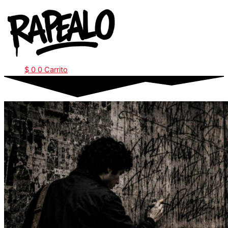
Ir
al
contenido
$
0
0
Carrito