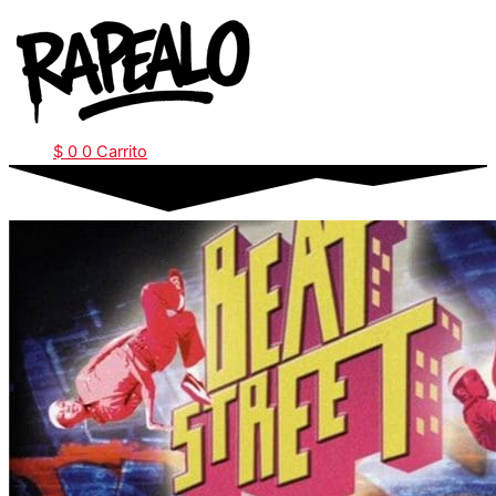
Ir
al
contenido
$
0
0
Carrito