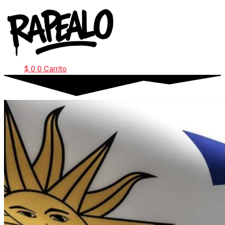
Ir
al
contenido
$
0
0
Carrito