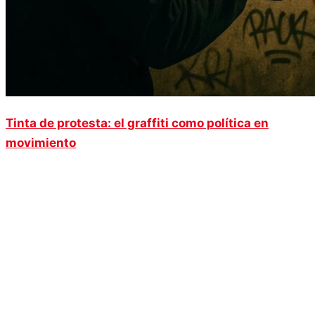
Tinta de protesta: el graffiti como política en
movimiento