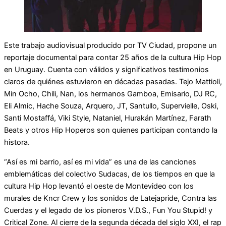
Este trabajo audiovisual producido por TV Ciudad, propone un
reportaje documental para contar 25 años de la cultura Hip Hop
en Uruguay. Cuenta con válidos y significativos testimonios
claros de quiénes estuvieron en décadas pasadas. Tejo Mattioli,
Min Ocho, Chili, Nan, los hermanos Gamboa, Emisario, DJ RC,
Eli Almic, Hache Souza, Arquero, JT, Santullo, Supervielle, Oski,
Santi Mostaffá, Viki Style, Nataniel, Hurakán Martínez, Farath
Beats y otros Hip Hoperos son quienes participan contando la
histora.
“Así es mi barrio, así es mi vida” es una de las canciones
emblemáticas del colectivo Sudacas, de los tiempos en que la
cultura Hip Hop levantó el oeste de Montevideo con los
murales de Kncr Crew y los sonidos de Latejapride, Contra las
Cuerdas y el legado de los pioneros V.D.S., Fun You Stupid! y
Critical Zone. Al cierre de la segunda década del siglo XXI, el rap