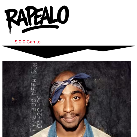
Ir
al
contenido
$
0
0
Carrito