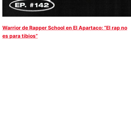
Warrior de Rapper School en El Apartaco: “El rap no
es para tibios”