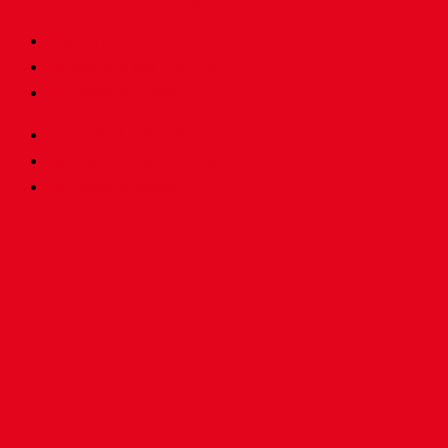
www.VIDAHIPHOP.com
La historia del Hip Hop
Consideraciones
www.VIDAHIPHOP.com
La historia del Hip Hop
Consideraciones
Inicio
Tienda
App
Rutas de aprendizaje
Audiovisuales
Blog
Podcasts
Rap