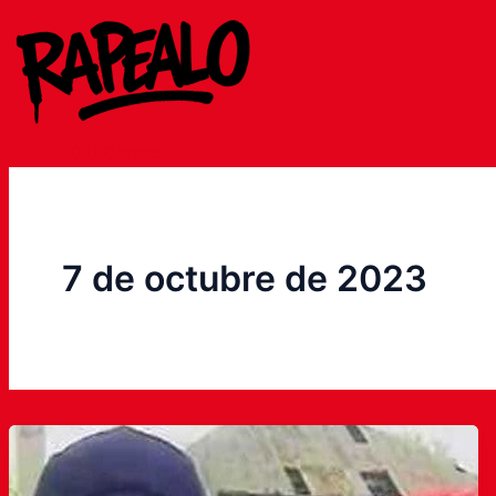
Ir
al
contenido
$
0
0
Carrito
7 de octubre de 2023