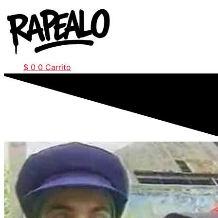
Ir
al
contenido
$
0
0
Carrito