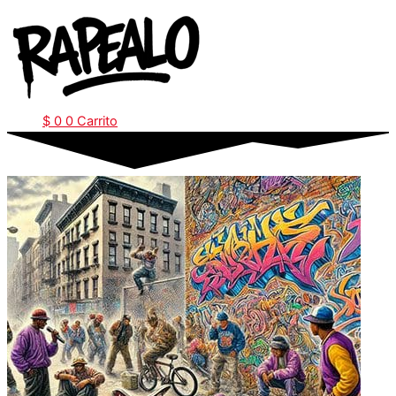
Ir
al
contenido
$
0
0
Carrito