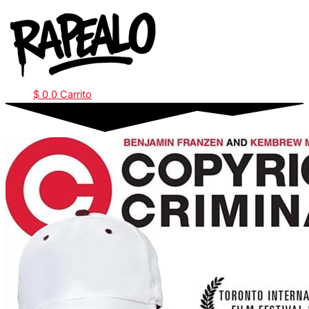
Ir
al
contenido
$
0
0
Carrito