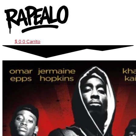
Ir
al
contenido
$
0
0
Carrito