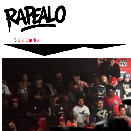
Ir
al
contenido
$
0
0
Carrito