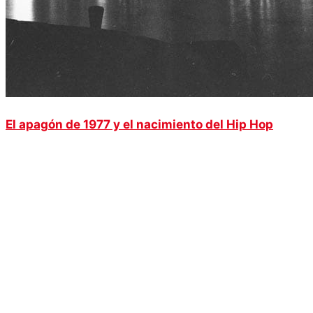
El apagón de 1977 y el nacimiento del Hip Hop