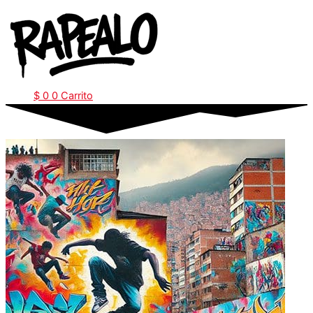
Ir
al
contenido
$
0
0
Carrito