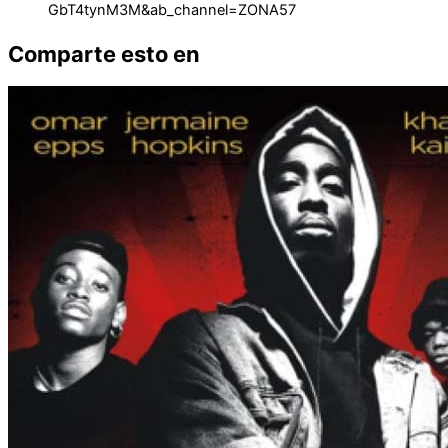
GbT4tynM3M&ab_channel=ZONA57
Comparte esto en