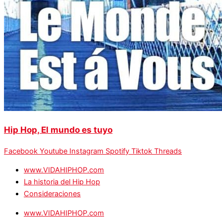
Hip Hop, El mundo es tuyo
Facebook
Youtube
Instagram
Spotify
Tiktok
Threads
www.VIDAHIPHOP.com
La historia del Hip Hop
Consideraciones
www.VIDAHIPHOP.com