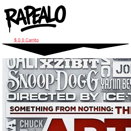
Ir
al
contenido
$
0
0
Carrito