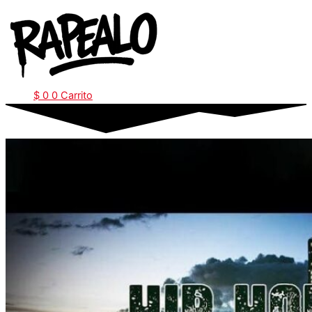
Ir
al
contenido
$
0
0
Carrito