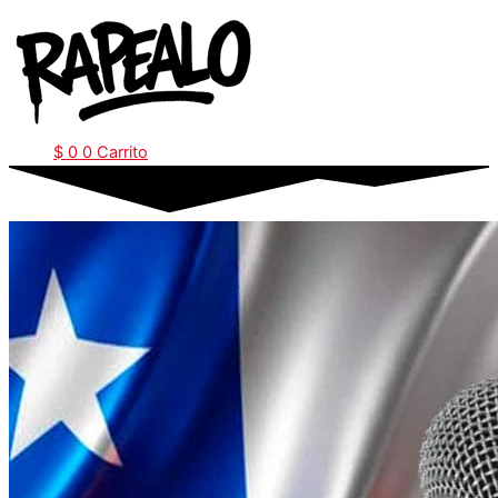
Ir
al
contenido
$
0
0
Carrito