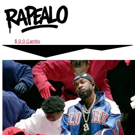
Ir
al
contenido
$
0
0
Carrito